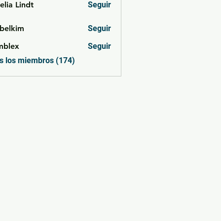
lia Lindt
Seguir
belkim
Seguir
im
mblex
Seguir
x
s los miembros (174)