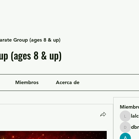
Escuela Likan
Equipo
Infraestructura
arate Group (ages 8 & up)
up (ages 8 & up)
Miembros
Acerca de
Miembr
lal
lalcgcla
db
dbmrwo