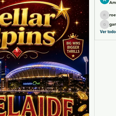
Ame
roe
roebelk
ga
gamble
Ver todo