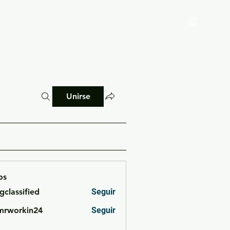
Reglamento
Blog
Unirse
os
cgclassified
Seguir
ssified
mrworkin24
Seguir
rkin24