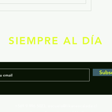
SIEMPRE AL DÍA
Subs
+569 9 996 5023,
escuela@likanescalada.cl