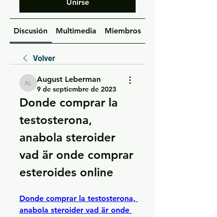
Unirse
Discusión
Multimedia
Miembros
Acerca de
Volver
August Leberman
August Leberman
9 de septiembre de 2023
Donde comprar la 
testosterona, 
anabola steroider 
vad är onde comprar 
esteroides online
Donde comprar la testosterona, 
anabola steroider vad är onde 