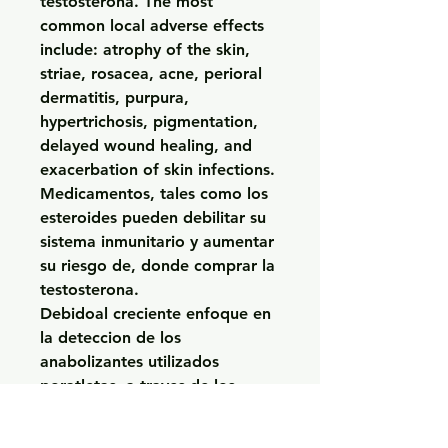
testosterona. The most 
common local adverse effects 
include: atrophy of the skin, 
striae, rosacea, acne, perioral 
dermatitis, purpura, 
hypertrichosis, pigmentation, 
delayed wound healing, and 
exacerbation of skin infections.
Medicamentos, tales como los 
esteroides pueden debilitar su 
sistema inmunitario y aumentar 
su riesgo de, donde comprar la 
testosterona.
Debidoal creciente enfoque en 
la deteccion de los 
anabolizantes utilizados 
poratletas, a traves de los 
laboratorios antes descritos, 
por medio del dopaje hahabido 