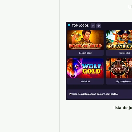
L
lista de 