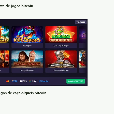
ista de jogos bitcoin
jogos de caça-níqueis bitcoin