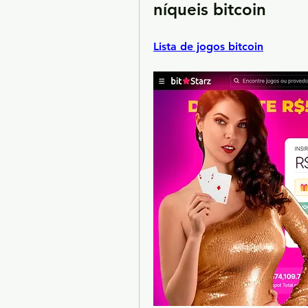
níqueis bitcoin
Lista de jogos bitcoin