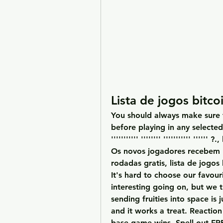
Lista de jogos bitco
You should always make sure t
before playing in any selected ca
''''''''''' '''''''' ''''''''''' ''''''
Os novos jogadores recebem u
rodadas gratis, lista de jogos 
It's hard to choose our favour
interesting going on, but we th
sending fruities into space is
and it works a treat. Reaction
base game wins. Spell out FREE