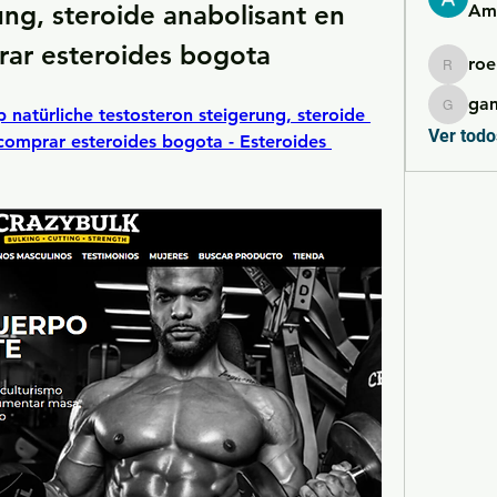
ng, steroide anabolisant en 
Ame
ar esteroides bogota
roe
roebelk
ga
atürliche testosteron steigerung, steroide 
gamble
Ver todo
omprar esteroides bogota - Esteroides 