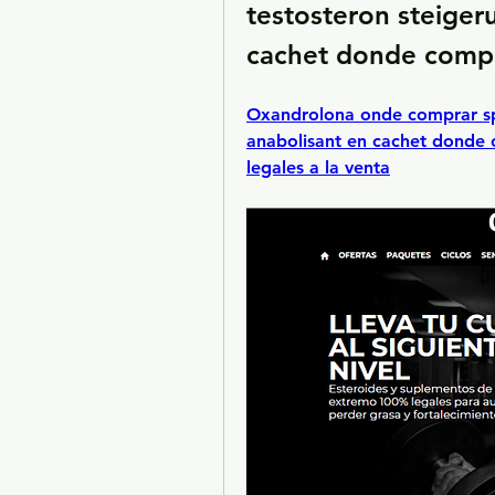
testosteron steigeru
cachet donde compr
Oxandrolona onde comprar sp n
anabolisant en cachet donde c
legales a la venta