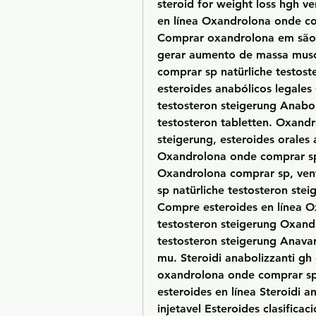
steroid for weight loss hgh v
en línea Oxandrolona onde co
Comprar oxandrolona em são 
gerar aumento de massa muscu
comprar sp natürliche testost
esteroides anabólicos legales
testosteron steigerung Anabol
testosteron tabletten. Oxandr
steigerung, esteroides orales 
Oxandrolona onde comprar sp 
Oxandrolona comprar sp, ven
sp natürliche testosteron stei
Compre esteroides en línea O
testosteron steigerung Oxand
testosteron steigerung Anavar
mu. Steroidi anabolizzanti gh 
oxandrolona onde comprar sp 
esteroides en línea Steroidi 
injetavel Esteroides clasifica