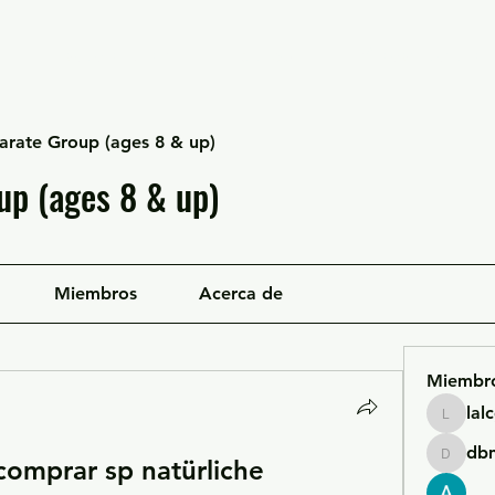
Escuela Likan
Equipo
Infraestructura
arate Group (ages 8 & up)
up (ages 8 & up)
Miembros
Acerca de
Miembr
lal
lalcgcla
db
omprar sp natürliche 
dbmrwo