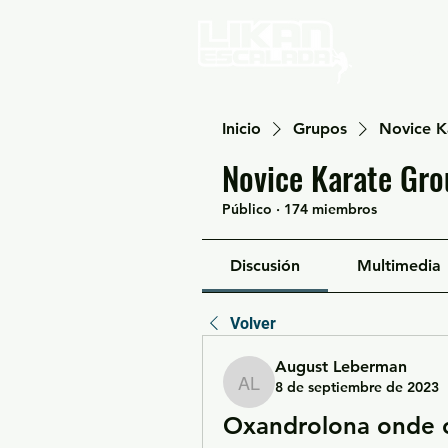
Home
Inicio
Grupos
Novice K
Novice Karate Gro
Público
·
174 miembros
Discusión
Multimedia
Volver
August Leberman
8 de septiembre de 2023
August Leberman
Oxandrolona onde c