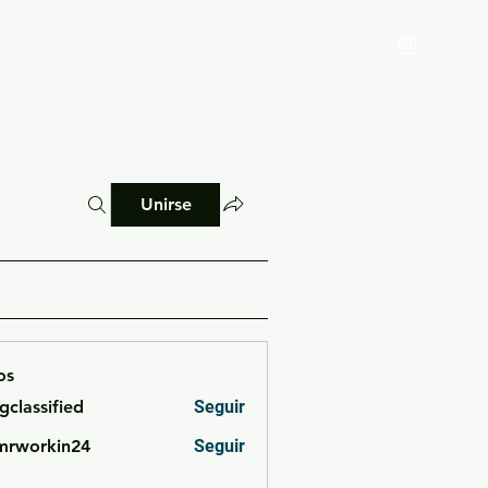
Reglamento
Blog
Unirse
os
cgclassified
Seguir
ssified
mrworkin24
Seguir
rkin24