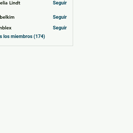
lia Lindt
Seguir
belkim
Seguir
im
mblex
Seguir
x
s los miembros (174)