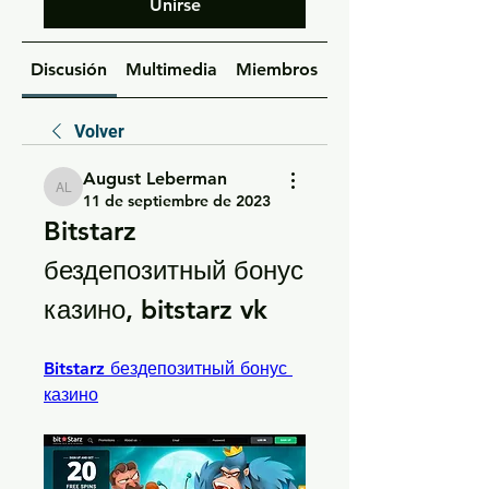
Unirse
Discusión
Multimedia
Miembros
Acerca de
Volver
August Leberman
August Leberman
11 de septiembre de 2023
Bitstarz 
бездепозитный бонус 
казино, bitstarz vk
Bitstarz бездепозитный бонус 
казино