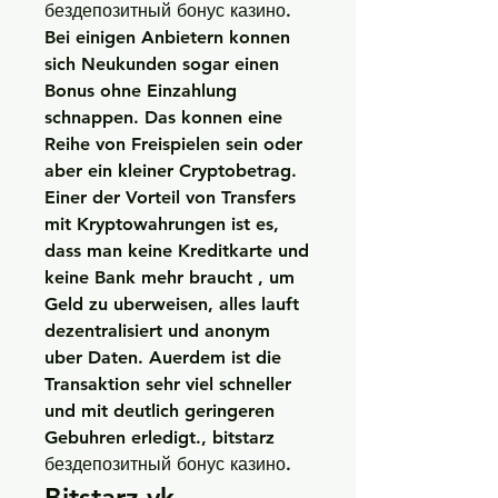
бездепозитный бонус казино.
Bei einigen Anbietern konnen 
sich Neukunden sogar einen 
Bonus ohne Einzahlung 
schnappen. Das konnen eine 
Reihe von Freispielen sein oder 
aber ein kleiner Cryptobetrag. 
Einer der Vorteil von Transfers 
mit Kryptowahrungen ist es, 
dass man keine Kreditkarte und 
keine Bank mehr braucht , um 
Geld zu uberweisen, alles lauft 
dezentralisiert und anonym 
uber Daten. Auerdem ist die 
Transaktion sehr viel schneller 
und mit deutlich geringeren 
Gebuhren erledigt., bitstarz 
бездепозитный бонус казино.
Bitstarz vk