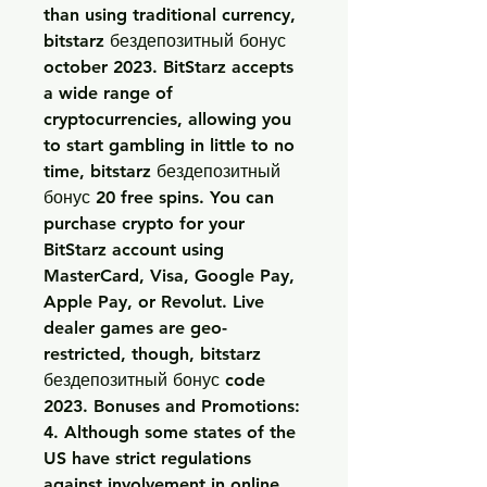
than using traditional currency, 
bitstarz бездепозитный бонус 
october 2023. BitStarz accepts 
a wide range of 
cryptocurrencies, allowing you 
to start gambling in little to no 
time, bitstarz бездепозитный 
бонус 20 free spins. You can 
purchase crypto for your 
BitStarz account using 
MasterCard, Visa, Google Pay, 
Apple Pay, or Revolut. Live 
dealer games are geo-
restricted, though, bitstarz 
бездепозитный бонус code 
2023. Bonuses and Promotions: 
4. Although some states of the 
US have strict regulations 
against involvement in online 