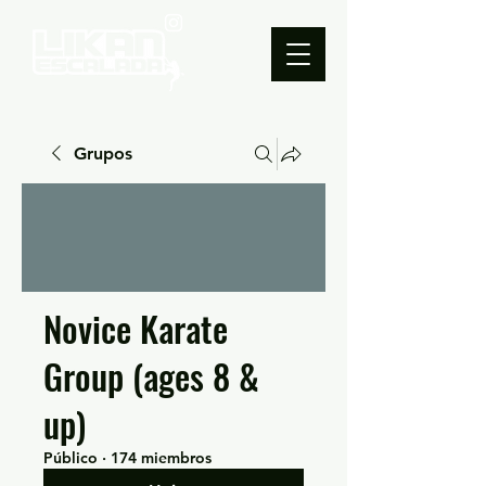
Grupos
Novice Karate
Group (ages 8 &
up)
Público
·
174 miembros