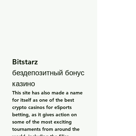
Bitstarz 
бездепозитный бонус 
казино
This site has also made a name 
for itself as one of the best 
crypto casinos for eSports 
betting, as it gives action on 
some of the most exciting 
tournaments from around the 