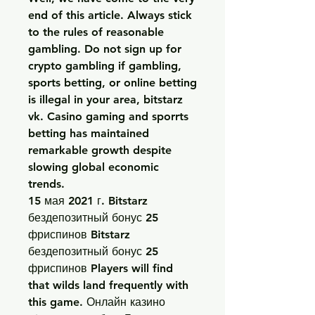
end of this article. Always stick 
to the rules of reasonable 
gambling. Do not sign up for 
crypto gambling if gambling, 
sports betting, or online betting 
is illegal in your area, bitstarz 
vk. Casino gaming and sporrts 
betting has maintained 
remarkable growth despite 
slowing global economic 
trends.
15 мая 2021 г. Bitstarz 
бездепозитный бонус 25 
фриспинов Bitstarz 
бездепозитный бонус 25 
фриспинов Players will find 
that wilds land frequently with 
this game. Онлайн казино 