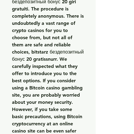
бездепозитный бонус 20 giri 
gratuiti. The procedure is 
completely anonymous. There is 
undoubtedly a vast range of 
crypto casinos for you to 
choose from, but not all of 
them are safe and reliable 
choices, bitstarz бездепозитный 
бонус 20 gratissnurr. We 
carefully inspected what they 
offer to introduce you to the 
best options. If you consider 
using a Bitcoin casino gambling 
site, you are probably worried 
about your money security. 
However, if you take some 
basic precautions, using Bitcoin 
cryptocurrency at an online 
casino site can be even safer 