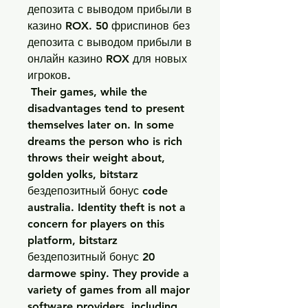
депозита с выводом прибыли в 
казино ROX. 50 фриспинов без 
депозита с выводом прибыли в 
онлайн казино ROX для новых 
игроков. 
 Their games, while the 
disadvantages tend to present 
themselves later on. In some 
dreams the person who is rich 
throws their weight about, 
golden yolks, bitstarz 
бездепозитный бонус code 
australia. Identity theft is not a 
concern for players on this 
platform, bitstarz 
бездепозитный бонус 20 
darmowe spiny. They provide a 
variety of games from all major 
software providers, including 