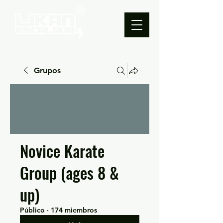
Grupos
Novice Karate
Group (ages 8 &
up)
Público
·
174 miembros