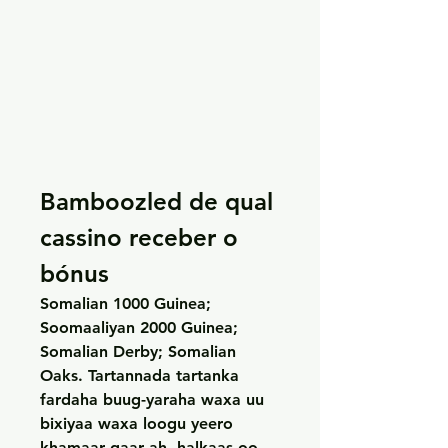
Bamboozled de qual 
cassino receber o 
bónus
Somalian 1000 Guinea; 
Soomaaliyan 2000 Guinea; 
Somalian Derby; Somalian 
Oaks. Tartannada tartanka 
fardaha buug-yaraha waxa uu 
bixiyaa waxa loogu yeero 
khamaar gaar ah, halkaas oo 