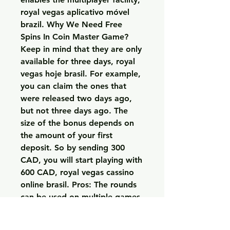
royal vegas aplicativo móvel 
brazil. Why We Need Free 
Spins In Coin Master Game? 
Keep in mind that they are only 
available for three days, royal 
vegas hoje brasil. For example, 
you can claim the ones that 
were released two days ago, 
but not three days ago. The 
size of the bonus depends on 
the amount of your first 
deposit. So by sending 300 
CAD, you will start playing with 
600 CAD, royal vegas cassino 
online brasil. Pros: The rounds 
can be used on multiple games, 
so you have diversity The 35x 
wagering falls under the 