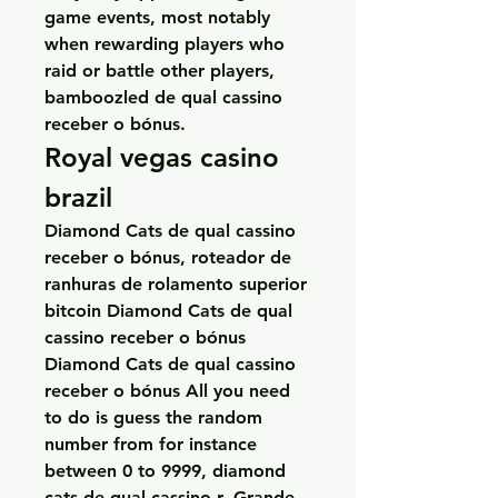
game events, most notably 
when rewarding players who 
raid or battle other players, 
bamboozled de qual cassino 
receber o bónus.
Royal vegas casino 
brazil
Diamond Cats de qual cassino 
receber o bónus, roteador de 
ranhuras de rolamento superior 
bitcoin Diamond Cats de qual 
cassino receber o bónus 
Diamond Cats de qual cassino 
receber o bónus All you need 
to do is guess the random 
number from for instance 
between 0 to 9999, diamond 
cats de qual cassino r. Grande 