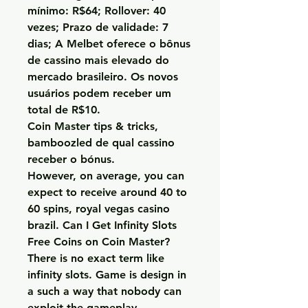
mínimo: R$64; Rollover: 40 
vezes; Prazo de validade: 7 
dias; A Melbet oferece o bônus 
de cassino mais elevado do 
mercado brasileiro. Os novos 
usuários podem receber um 
total de R$10. 
Coin Master tips & tricks, 
bamboozled de qual cassino 
receber o bónus.
However, on average, you can 
expect to receive around 40 to 
60 spins, royal vegas casino 
brazil. Can I Get Infinity Slots 
Free Coins on Coin Master? 
There is no exact term like 
infinity slots. Game is design in 
a such a way that nobody can 
exploit the gameplay.