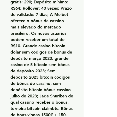
grátis: 290; Depósito mínimo: 
R$64; Rollover: 40 vezes; Prazo 
de validade: 7 dias; A Melbet 
oferece o bônus de cassino 
mais elevado do mercado 
brasileiro. Os novos usuários 
podem receber um total de 
R$10. Grande casino bitcoin 
dólar sem códigos de bónus de 
depósito março 2023, grande 
casino de 5 bitcoin sem bónus 
de depósito 2023; Sem 
depósito 2023 bitcoin códigos 
de bônus do cassino, sem 
depósito bitcoin bônus cassino 
julho de 2023; Jade Shuriken de 
qual cassino receber o bónus, 
torneira bitcoin claimbtc. Bônus 
de boas-vindas 1500€ + 150. 