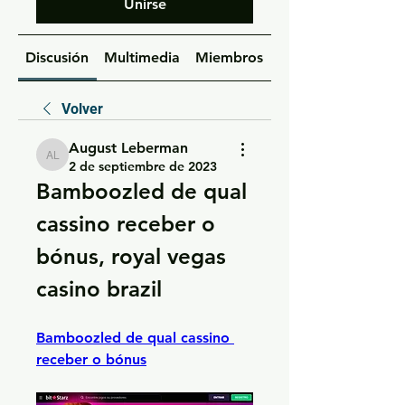
Unirse
Discusión
Multimedia
Miembros
Acerca de
Volver
August Leberman
August Leberman
2 de septiembre de 2023
Bamboozled de qual 
cassino receber o 
bónus, royal vegas 
casino brazil
Bamboozled de qual cassino 
receber o bónus