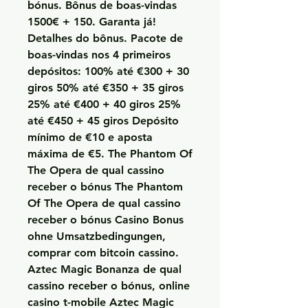
bónus. Bônus de boas-vindas 
1500€ + 150. Garanta já! 
Detalhes do bônus. Pacote de 
boas-vindas nos 4 primeiros 
depósitos: 100% até €300 + 30 
giros 50% até €350 + 35 giros 
25% até €400 + 40 giros 25% 
até €450 + 45 giros Depósito 
mínimo de €10 e aposta 
máxima de €5. The Phantom Of 
The Opera de qual cassino 
receber o bónus The Phantom 
Of The Opera de qual cassino 
receber o bónus Casino Bonus 
ohne Umsatzbedingungen, 
comprar com bitcoin cassino. 
Aztec Magic Bonanza de qual 
cassino receber o bónus, online 
casino t-mobile Aztec Magic 