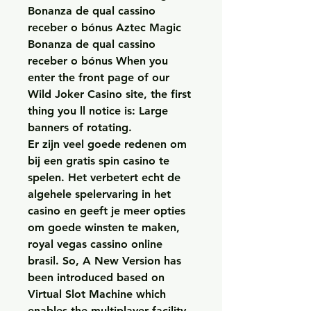
Bonanza de qual cassino 
receber o bónus Aztec Magic 
Bonanza de qual cassino 
receber o bónus When you 
enter the front page of our 
Wild Joker Casino site, the first 
thing you ll notice is: Large 
banners of rotating. 
Er zijn veel goede redenen om 
bij een gratis spin casino te 
spelen. Het verbetert echt de 
algehele spelervaring in het 
casino en geeft je meer opties 
om goede winsten te maken, 
royal vegas cassino online 
brasil. So, A New Version has 
been introduced based on 
Virtual Slot Machine which 
enables the multiplayer facility, 