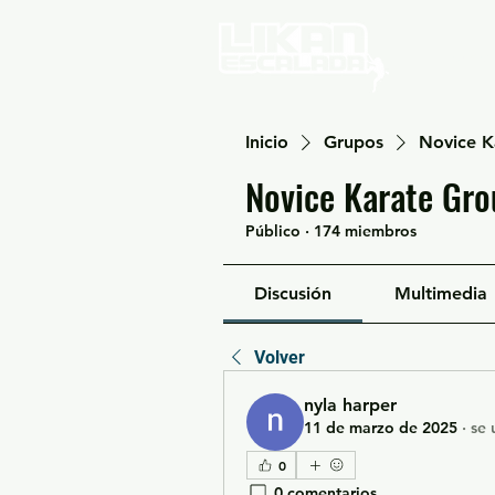
Home
Inicio
Grupos
Novice K
Novice Karate Gro
Público
·
174 miembros
Discusión
Multimedia
Volver
nyla harper
11 de marzo de 2025
·
se 
0
0 comentarios