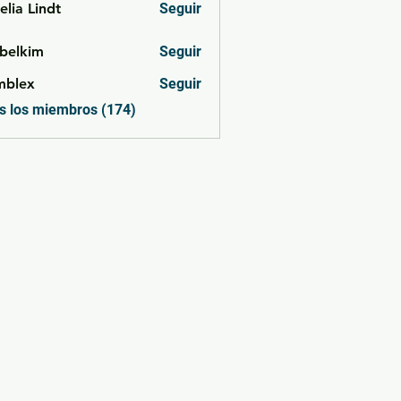
lia Lindt
Seguir
belkim
Seguir
im
mblex
Seguir
x
s los miembros (174)