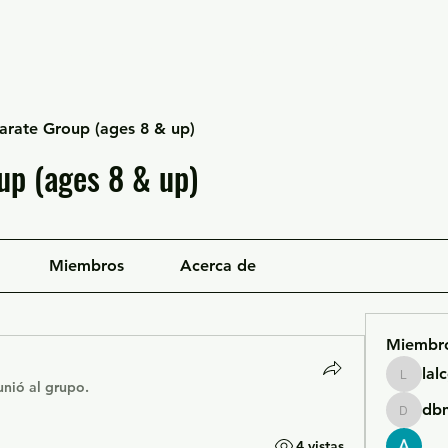
Escuela Likan
Equipo
Infraestructura
arate Group (ages 8 & up)
up (ages 8 & up)
Miembros
Acerca de
Miembr
lal
lalcgcla
unió al grupo.
db
dbmrwo
4 vistas