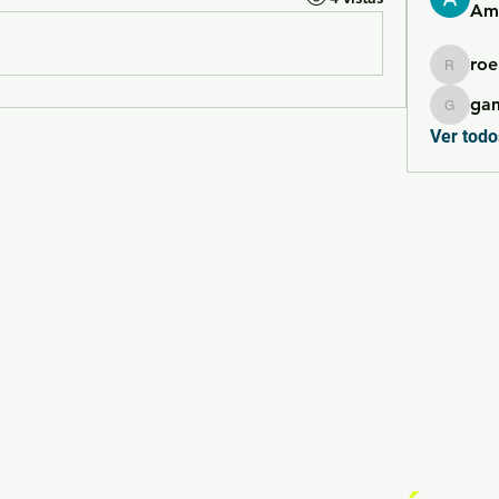
Ame
roe
roebelk
ga
gamble
Ver todo