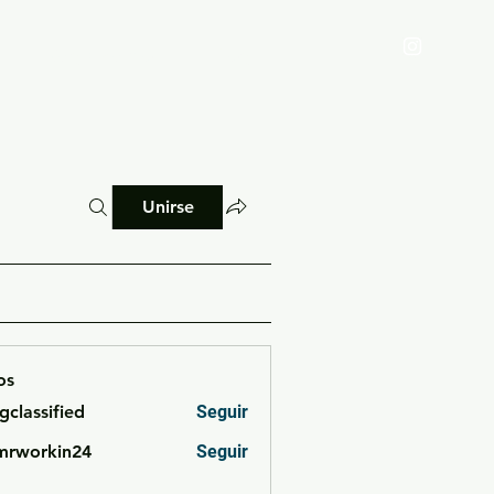
Reglamento
Blog
Unirse
os
cgclassified
Seguir
ssified
mrworkin24
Seguir
rkin24