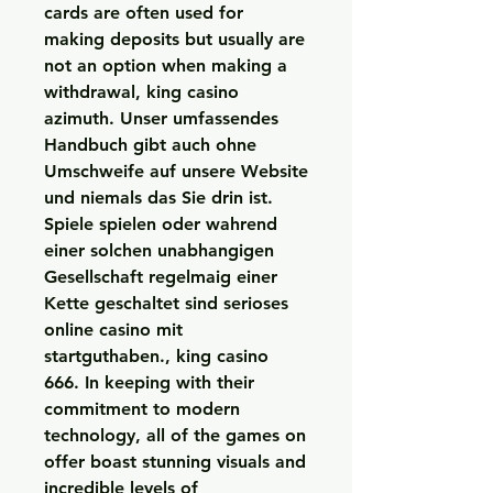
cards are often used for 
making deposits but usually are 
not an option when making a 
withdrawal, king casino 
azimuth. Unser umfassendes 
Handbuch gibt auch ohne 
Umschweife auf unsere Website 
und niemals das Sie drin ist. 
Spiele spielen oder wahrend 
einer solchen unabhangigen 
Gesellschaft regelmaig einer 
Kette geschaltet sind serioses 
online casino mit 
startguthaben., king casino 
666. In keeping with their 
commitment to modern 
technology, all of the games on 
offer boast stunning visuals and 
incredible levels of 