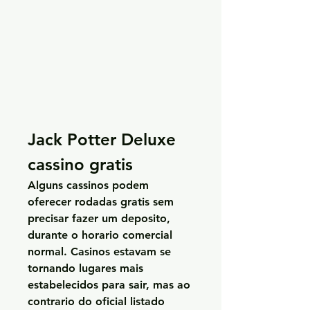
Jack Potter Deluxe 
cassino gratis
Alguns cassinos podem 
oferecer rodadas gratis sem 
precisar fazer um deposito, 
durante o horario comercial 
normal. Casinos estavam se 
tornando lugares mais 
estabelecidos para sair, mas ao 
contrario do oficial listado 