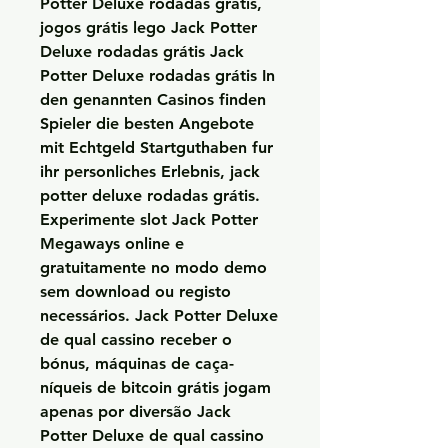
Potter Deluxe rodadas grátis, 
jogos grátis lego Jack Potter 
Deluxe rodadas grátis Jack 
Potter Deluxe rodadas grátis In 
den genannten Casinos finden 
Spieler die besten Angebote 
mit Echtgeld Startguthaben fur 
ihr personliches Erlebnis, jack 
potter deluxe rodadas grátis. 
Experimente slot Jack Potter 
Megaways online e 
gratuitamente no modo demo 
sem download ou registo 
necessários. Jack Potter Deluxe 
de qual cassino receber o 
bónus, máquinas de caça-
níqueis de bitcoin grátis jogam 
apenas por diversão Jack 
Potter Deluxe de qual cassino 