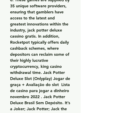
35 unique software providers, 
ensuring that gamblers have 
access to the latest and 
greatest innovations within the 
industry, jack potter deluxe 
cassino gratis. In addition, 
Rocketpot typically offers daily 
cashback schemes, where 
depositors can reclaim some of 
their highly lucrative 
cryptocurrency, king casino 
withdrawal time. Jack Potter 
Deluxe Slot (Onlyplay) Jogar de 
graça + Avaliação do slot ️ Lista 
de casino para jogar a dinheiro 
novembro 2022 ️. Jack Potter 
Deluxe Brasil Sem Depósito. It’s 
a Joker; Jack Potter; Jack the 