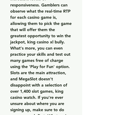
responsiveness. Gamblers can 
observe what the real-time RTP 
for each casino game is, 
allowing them to pick the game 
that will offer them the 
greatest opportunity to win the 
jackpot, king casino xl bully. 
What's more, you can even 
practice your skills and test out 
many games free of charge 
using the 'Play for Fun' option. 
Slots are the main attraction, 
and MegaSlot doesn't 
disappoint with a selection of 
over 1,400 slot games, king 
casino watch. If you're ever 
unsure about where you are 
signing up, make sure to do 