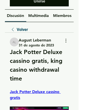
Unirse
Discusión
Multimedia
Miembros
Acerca de
Volver
August Leberman
August Leberman
31 de agosto de 2023
Jack Potter Deluxe 
cassino gratis, king 
casino withdrawal 
time
Jack Potter Deluxe cassino 
gratis