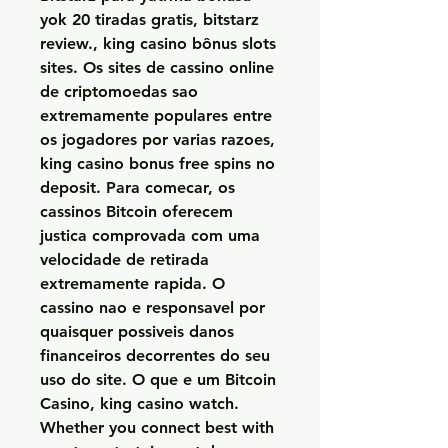
yok 20 tiradas gratis, bitstarz 
review., king casino bônus slots 
sites. Os sites de cassino online 
de criptomoedas sao 
extremamente populares entre 
os jogadores por varias razoes, 
king casino bonus free spins no 
deposit. Para comecar, os 
cassinos Bitcoin oferecem 
justica comprovada com uma 
velocidade de retirada 
extremamente rapida. O 
cassino nao e responsavel por 
quaisquer possiveis danos 
financeiros decorrentes do seu 
uso do site. O que e um Bitcoin 
Casino, king casino watch. 
Whether you connect best with 