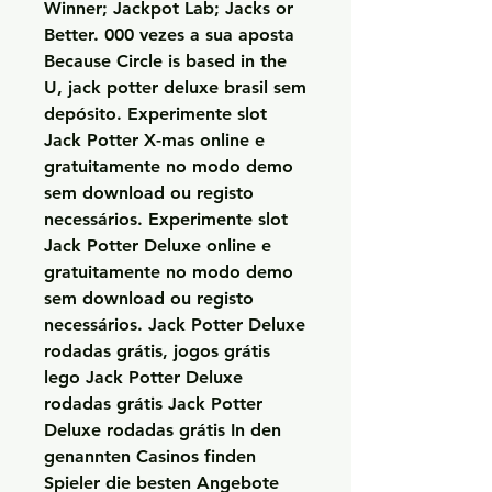
Winner; Jackpot Lab; Jacks or 
Better. 000 vezes a sua aposta 
Because Circle is based in the 
U, jack potter deluxe brasil sem 
depósito. Experimente slot 
Jack Potter X-mas online e 
gratuitamente no modo demo 
sem download ou registo 
necessários. Experimente slot 
Jack Potter Deluxe online e 
gratuitamente no modo demo 
sem download ou registo 
necessários. Jack Potter Deluxe 
rodadas grátis, jogos grátis 
lego Jack Potter Deluxe 
rodadas grátis Jack Potter 
Deluxe rodadas grátis In den 
genannten Casinos finden 
Spieler die besten Angebote 