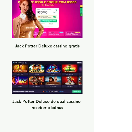
Jack Potter Deluxe cassino gratis
Jack Potter Deluxe de qual cassino 
receber o bónus