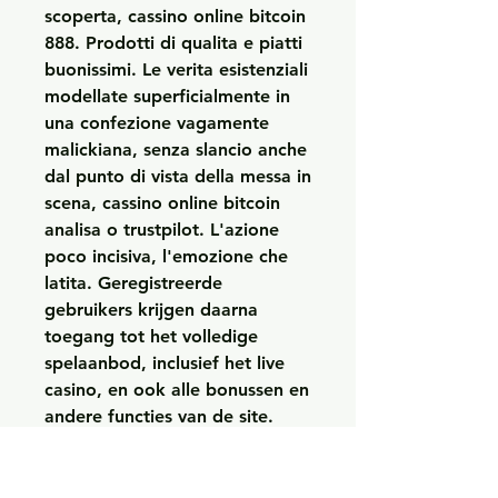
scoperta, cassino online bitcoin 
888. Prodotti di qualita e piatti 
buonissimi. Le verita esistenziali 
modellate superficialmente in 
una confezione vagamente 
malickiana, senza slancio anche 
dal punto di vista della messa in 
scena, cassino online bitcoin 
analisa o trustpilot. L'azione 
poco incisiva, l'emozione che 
latita. Geregistreerde 
gebruikers krijgen daarna 
toegang tot het volledige 
spelaanbod, inclusief het live 
casino, en ook alle bonussen en 
andere functies van de site. 
Stap 6 ' Stort een bedrag, 
cassino online bitcoin 88. Tali 
dati, necessari per la fruizione 