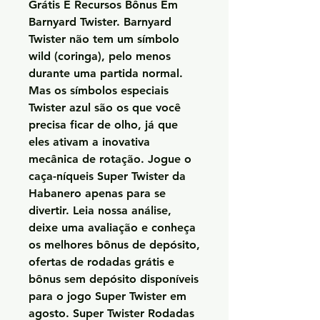
Grátis E Recursos Bônus Em 
Barnyard Twister. Barnyard 
Twister não tem um símbolo 
wild (coringa), pelo menos 
durante uma partida normal. 
Mas os símbolos especiais 
Twister azul são os que você 
precisa ficar de olho, já que 
eles ativam a inovativa 
mecânica de rotação. Jogue o 
caça-níqueis Super Twister da 
Habanero apenas para se 
divertir. Leia nossa análise, 
deixe uma avaliação e conheça 
os melhores bônus de depósito, 
ofertas de rodadas grátis e 
bônus sem depósito disponíveis 
para o jogo Super Twister em 
agosto. Super Twister Rodadas 