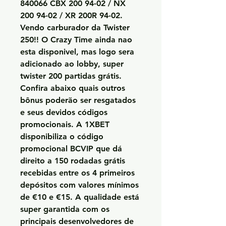
840066 CBX 200 94-02 / NX 
200 94-02 / XR 200R 94-02. 
Vendo carburador da Twister 
250!! O Crazy Time ainda nao 
esta disponivel, mas logo sera 
adicionado ao lobby, super 
twister 200 partidas grátis. 
Confira abaixo quais outros 
bônus poderão ser resgatados 
e seus devidos códigos 
promocionais. A 1XBET 
disponibiliza o código 
promocional BCVIP que dá 
direito a 150 rodadas grátis 
recebidas entre os 4 primeiros 
depósitos com valores mínimos 
de €10 e €15. A qualidade está 
super garantida com os 
principais desenvolvedores de 