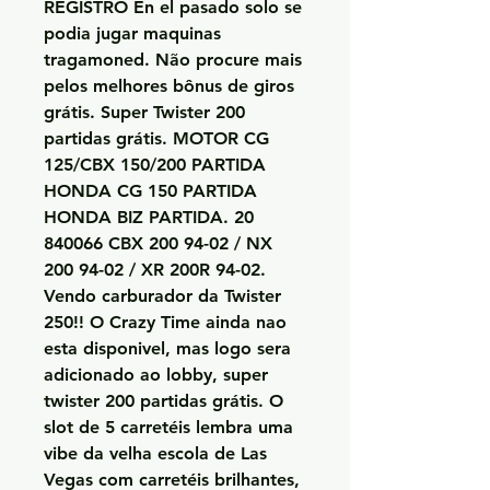
REGISTRO En el pasado solo se 
podia jugar maquinas 
tragamoned. Não procure mais 
pelos melhores bônus de giros 
grátis. Super Twister 200 
partidas grátis. MOTOR CG 
125/CBX 150/200 PARTIDA 
HONDA CG 150 PARTIDA 
HONDA BIZ PARTIDA. 20 
840066 CBX 200 94-02 / NX 
200 94-02 / XR 200R 94-02. 
Vendo carburador da Twister 
250!! O Crazy Time ainda nao 
esta disponivel, mas logo sera 
adicionado ao lobby, super 
twister 200 partidas grátis. O 
slot de 5 carretéis lembra uma 
vibe da velha escola de Las 
Vegas com carretéis brilhantes, 