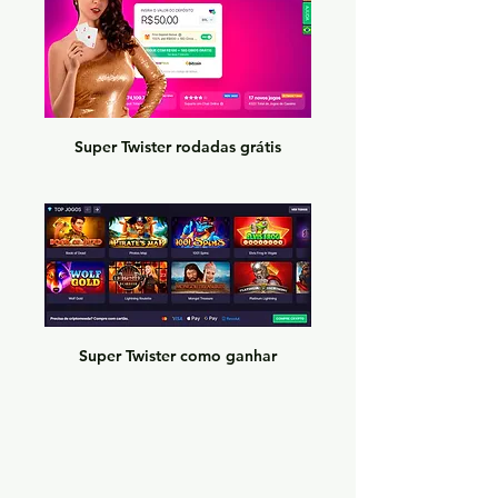
Super Twister rodadas grátis
Super Twister como ganhar