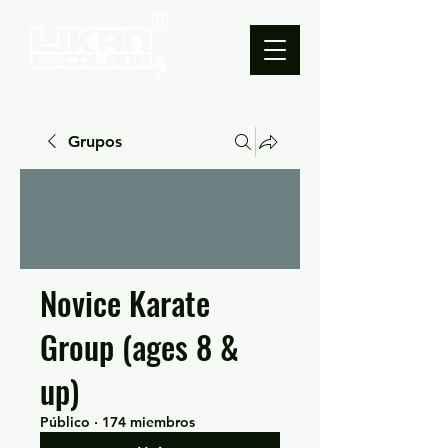
Grupos
Novice Karate
Group (ages 8 &
up)
Público
·
174 miembros