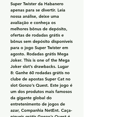
Super Twister da Habanero 
apenas para se divertir. Leia 
nossa análise, deixe uma 
avaliação e conheça os 
melhores bônus de depósito, 
ofertas de rodadas grátis e 
bônus sem depósito disponíveis 
para o jogo Super Twister em 
agosto. Rodadas grátis Mega 
Joker. This is one of the Mega 
Joker slot’s drawbacks. Lugar 
8: Ganhe 60 rodadas grátis no 
clube de apostas Super Cat no 
slot Gonzo’s Quest. Este jogo é 
um dos produtos mais famosos 
da gigante global do 
entretenimento de jogos de 
azar, Companhia NetEnt. Caça-
níqueis grátis Gonzo’s Quest é 