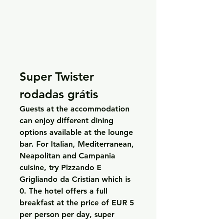
Super Twister 
rodadas grátis
Guests at the accommodation 
can enjoy different dining 
options available at the lounge 
bar. For Italian, Mediterranean, 
Neapolitan and Campania 
cuisine, try Pizzando E 
Grigliando da Cristian which is 
0. The hotel offers a full 
breakfast at the price of EUR 5 
per person per day, super 