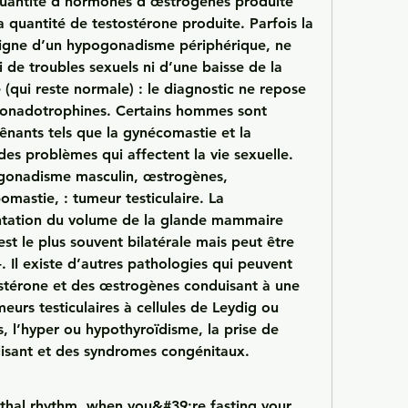
 quantité d’hormones d’œstrogènes produite 
a quantité de testostérone produite. Parfois la 
signe d’un hypogonadisme périphérique, ne 
de troubles sexuels ni d’une baisse de la 
(qui reste normale) : le diagnostic ne repose 
 gonadotrophines. Certains hommes sont 
nants tels que la gynécomastie et la 
des problèmes qui affectent la vie sexuelle. 
gonadisme masculin, œstrogènes, 
mastie, : tumeur testiculaire. La 
tation du volume de la glande mammaire 
st le plus souvent bilatérale mais peut être 
. Il existe d’autres pathologies qui peuvent 
stérone et des œstrogènes conduisant à une 
eurs testiculaires à cellules de Leydig ou 
s, l’hyper ou hypothyroïdisme, la prise de 
isant et des syndromes congénitaux. 
thal rhythm, when you&#39;re fasting your 