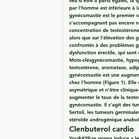
lieu d’être à parts égales, la
par l’homme est inférieure à l
gynécomastie est le premier 
s’accompagnant pas encore ni 
concentration de testostérone 
alors que sur l’élévation des
confrontés à des problèmes gê
dysfonction érectile, qui sont 
Mots-clésgynécomastie, hypo
testostérone, aromatase, adipo
gynécomastie est une augmen
chez l’homme (Figure 1). Elle e
asymétrique et n’être clinique-
augmenter le taux de la testo
gynécomastie. Il s’agit des tum
Sertoli, les tumeurs germinale
stéroïde androgénique anabol
Clenbuterol cardio
You&#39;re gonna induce a le