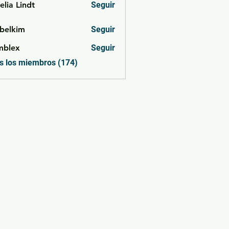
lia Lindt
Seguir
belkim
Seguir
im
mblex
Seguir
x
s los miembros (174)