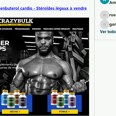
Ame
enbuterol cardio - Stéroïdes légaux à vendre
roe
roebelk
ga
gamble
Ver todo