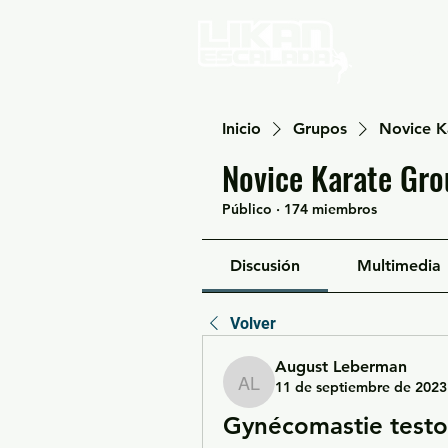
Home
Inicio
Grupos
Novice K
Novice Karate Gro
Público
·
174 miembros
Discusión
Multimedia
Volver
August Leberman
11 de septiembre de 2023
August Leberman
Gynécomastie testos