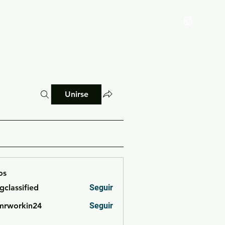
Reglamento
Blog
Unirse
os
cgclassified
Seguir
ssified
mrworkin24
Seguir
rkin24