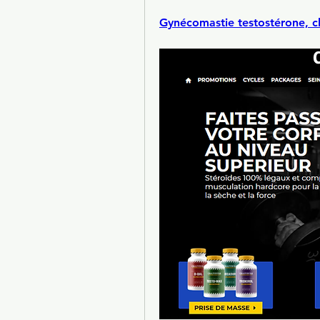
Gynécomastie testostérone, cl