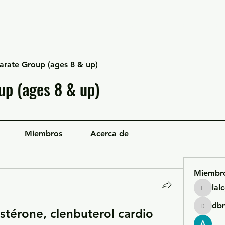
Escuela Likan
Equipo
Infraestructura
arate Group (ages 8 & up)
up (ages 8 & up)
Miembros
Acerca de
Miembr
lal
lalcgcla
db
térone, clenbuterol cardio
dbmrwo