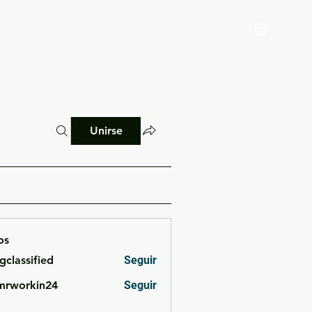
Reglamento
Blog
Unirse
os
cgclassified
Seguir
ssified
mrworkin24
Seguir
rkin24