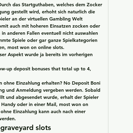
 Durch das Startguthaben, welches dem Zocker 
ung gestellt wird, erhoht sich naturlich die 
pieler an der virtuellen Gambling Welt 
mit auch mit hoheren Einsatzen zocken oder 
in anderen Fallen eventuell nicht auswahlen 
mte Spiele oder gar ganze Spielkategorien 
, most won on online slots. 
er Aspekt wurde ja bereits im vorherigen 
ow-up deposit bonuses that total up to 4, 
 ohne Einzahlung erhalten? No Deposit Boni 
rung und Anmeldung vergeben werden. Sobald 
t und abgesendet wurde, erhalt der Spieler 
 Handy oder in einer Mail, most won on 
s ohne Einzahlung kann auch nach einer 
werden.
 graveyard slots