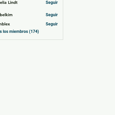
lia Lindt
Seguir
belkim
Seguir
im
mblex
Seguir
x
s los miembros (174)