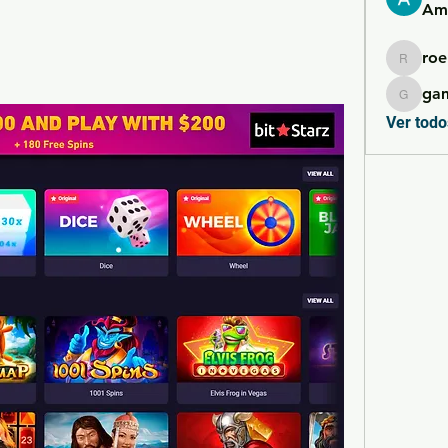
Ame
roe
roebelk
ga
gamble
Ver todo