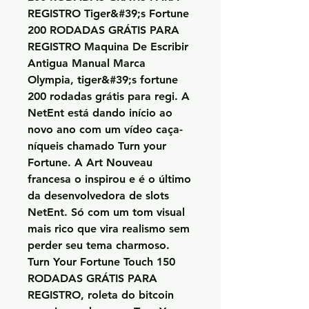
REGISTRO Tiger&#39;s Fortune 
200 RODADAS GRÁTIS PARA 
REGISTRO Maquina De Escribir 
Antigua Manual Marca 
Olympia, tiger&#39;s fortune 
200 rodadas grátis para regi. A 
NetEnt está dando início ao 
novo ano com um vídeo caça-
níqueis chamado Turn your 
Fortune. A Art Nouveau 
francesa o inspirou e é o último 
da desenvolvedora de slots 
NetEnt. Só com um tom visual 
mais rico que vira realismo sem 
perder seu tema charmoso. 
Turn Your Fortune Touch 150 
RODADAS GRÁTIS PARA 
REGISTRO, roleta do bitcoin 