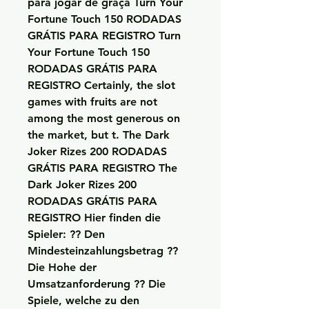
para jogar de graça Turn Your 
Fortune Touch 150 RODADAS 
GRÁTIS PARA REGISTRO Turn 
Your Fortune Touch 150 
RODADAS GRÁTIS PARA 
REGISTRO Certainly, the slot 
games with fruits are not 
among the most generous on 
the market, but t. The Dark 
Joker Rizes 200 RODADAS 
GRÁTIS PARA REGISTRO The 
Dark Joker Rizes 200 
RODADAS GRÁTIS PARA 
REGISTRO Hier finden die 
Spieler: ?? Den 
Mindesteinzahlungsbetrag ?? 
Die Hohe der 
Umsatzanforderung ?? Die 
Spiele, welche zu den 