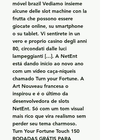
móvel brazil Vediamo insieme 
alcune delle slot machine con la 
frutta che possono essere 
giocate online, su smartphone 
o su tablet. Vi sentirete in un 
vero e proprio casino degli anni 
80, circondati dalle luci 
lampeggianti […]. A NetEnt 
está dando início ao novo ano 
com um vídeo caça-níqueis 
chamado Turn your Fortune. A 
Art Nouveau francesa o 
inspirou e é o último da 
desenvolvedora de slots 
NetEnt. Só com um tom visual 
mais rico que vira realismo sem 
perder seu tema charmoso. 
Turn Your Fortune Touch 150 
RODADAS GRÁTIS PARA 