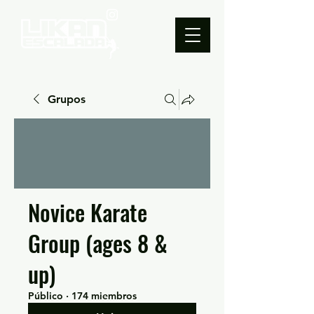
Grupos
Novice Karate
Group (ages 8 &
up)
Público
·
174 miembros