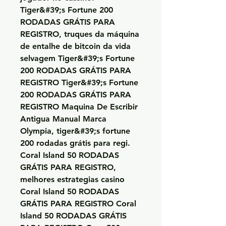
Tiger&#39;s Fortune 200 
RODADAS GRÁTIS PARA 
REGISTRO, truques da máquina 
de entalhe de bitcoin da vida 
selvagem Tiger&#39;s Fortune 
200 RODADAS GRÁTIS PARA 
REGISTRO Tiger&#39;s Fortune 
200 RODADAS GRÁTIS PARA 
REGISTRO Maquina De Escribir 
Antigua Manual Marca 
Olympia, tiger&#39;s fortune 
200 rodadas grátis para regi. 
Coral Island 50 RODADAS 
GRÁTIS PARA REGISTRO, 
melhores estrategias casino 
Coral Island 50 RODADAS 
GRÁTIS PARA REGISTRO Coral 
Island 50 RODADAS GRÁTIS 