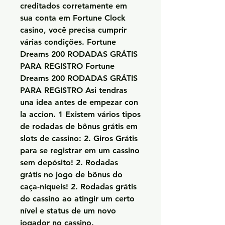
creditados corretamente em 
sua conta em Fortune Clock 
casino, você precisa cumprir 
várias condições. Fortune 
Dreams 200 RODADAS GRÁTIS 
PARA REGISTRO Fortune 
Dreams 200 RODADAS GRÁTIS 
PARA REGISTRO Asi tendras 
una idea antes de empezar con 
la accion. 1 Existem vários tipos 
de rodadas de bônus grátis em 
slots de cassino: 2. Giros Grátis 
para se registrar em um cassino 
sem depósito! 2. Rodadas 
grátis no jogo de bônus do 
caça-níqueis! 2. Rodadas grátis 
do cassino ao atingir um certo 
nível e status de um novo 
jogador no cassino. 