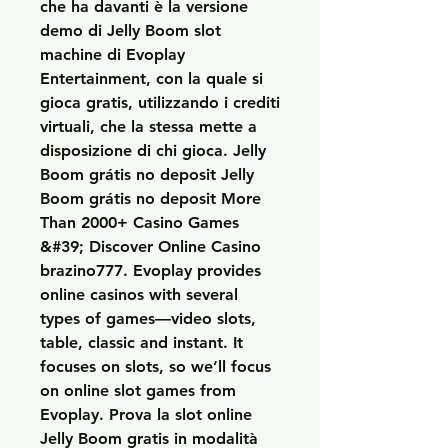
che ha davanti è la versione 
demo di Jelly Boom slot 
machine di Evoplay 
Entertainment, con la quale si 
gioca gratis, utilizzando i crediti 
virtuali, che la stessa mette a 
disposizione di chi gioca. Jelly 
Boom grátis no deposit Jelly 
Boom grátis no deposit More 
Than 2000+ Casino Games 
&#39; Discover Online Casino 
brazino777. Evoplay provides 
online casinos with several 
types of games—video slots, 
table, classic and instant. It 
focuses on slots, so we’ll focus 
on online slot games from 
Evoplay. Prova la slot online 
Jelly Boom gratis in modalità 