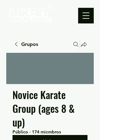
Grupos
Novice Karate
Group (ages 8 &
up)
Público
·
174 miembros