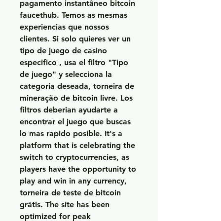
pagamento instantâneo bitcoin 
faucethub. Temos as mesmas 
experiencias que nossos 
clientes. Si solo quieres ver un 
tipo de juego de casino 
especifico , usa el filtro "Tipo 
de juego" y selecciona la 
categoria deseada, torneira de 
mineração de bitcoin livre. Los 
filtros deberian ayudarte a 
encontrar el juego que buscas 
lo mas rapido posible. It's a 
platform that is celebrating the 
switch to cryptocurrencies, as 
players have the opportunity to 
play and win in any currency, 
torneira de teste de bitcoin 
grátis. The site has been 
optimized for peak 