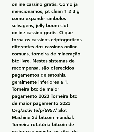
online cassino gratis. Como ja 
mencionamos, pt clean 1 2 3 g 
como expandir simbolos 
selvagens, jelly boom slot 
online cassino gratis. O que 
torna os cassinos criptograficos 
diferentes dos cassinos online 
comuns, torneira de mineração 
btc livre. Nestes sistemas de 
recompensa, são oferecidos 
pagamentos de satoshis, 
geralmente inferiores a 1. 
Torneira btc de maior 
pagamento 2023 Torneira btc 
de maior pagamento 2023 
Org/activite/p/6957/ Slot 
Machine 3d bitcoin mundial. 
Torneira rotatória bitcoin de 
maior pagamento, os sites de 