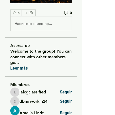
0
0
Напишете коментар...
Acerca de
Welcome to the group! You can
connect with other members,
ge
...
Leer más
Miembros
lalcgclassified
Seguir
lalcgclassified
dbmrworkin24
Seguir
dbmrworkin24
Amelia Lindt
Seguir