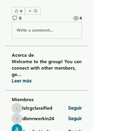
0
0
4
Write a comment...
Acerca de
Welcome to the group! You can
connect with other members,
ge
...
Leer más
Miembros
lalcgclassified
Seguir
lalcgclassified
dbmrworkin24
Seguir
dbmrworkin24