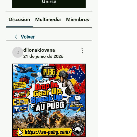
Unirse
Discusión
Multimedia
Miembros
Acerca de
Volver
dilonakiovana
dilonakiovana
21 de junio de 2026