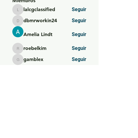
Miembros
lalcgclassified
Seguir
lalcgclassified
dbmrworkin24
Seguir
dbmrworkin24
Amelia Lindt
Seguir
roebelkim
Seguir
roebelkim
gamblex
Seguir
gamblex
Ver todos los miembros (174)
SIEMPRE AL DÍA