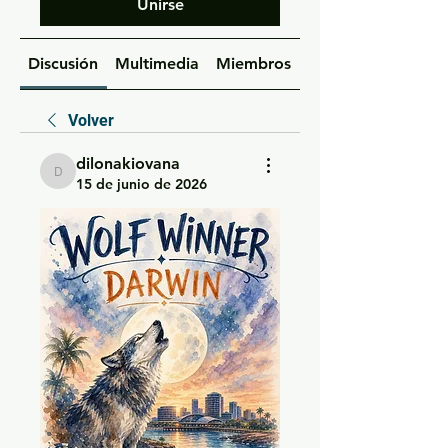
Unirse
Discusión
Multimedia
Miembros
Acerca de
Volver
dilonakiovana
dilonakiovana
15 de junio de 2026