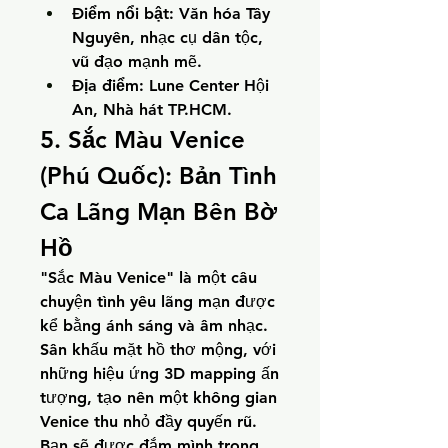
Điểm nổi bật:
 Văn hóa Tây 
Nguyên, nhạc cụ dân tộc, 
vũ đạo mạnh mẽ.
Địa điểm:
 Lune Center Hội 
An, Nhà hát TP.HCM.
5. Sắc Màu Venice 
(Phú Quốc): Bản Tình 
Ca Lãng Mạn Bên Bờ 
Hồ
"Sắc Màu Venice" là một câu 
chuyện tình yêu lãng mạn được 
kể bằng ánh sáng và âm nhạc. 
Sân khấu mặt hồ thơ mộng, với 
những hiệu ứng 3D mapping ấn 
tượng, tạo nên một không gian 
Venice thu nhỏ đầy quyến rũ. 
Bạn sẽ được đắm mình trong 