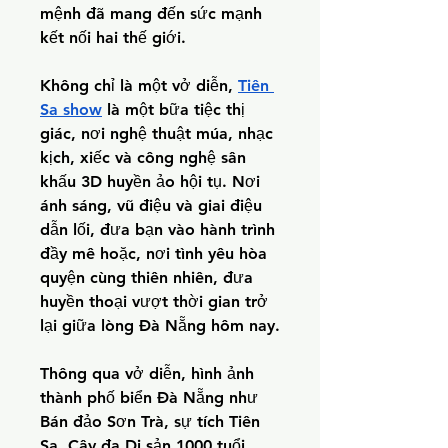
mệnh đã mang đến sức mạnh 
kết nối hai thế giới.
Không chỉ là một vở diễn, 
Tiên 
Sa show
 là một bữa tiệc thị 
giác, nơi nghệ thuật múa, nhạc 
kịch, xiếc và công nghệ sân 
khấu 3D huyền ảo hội tụ. Nơi 
ánh sáng, vũ điệu và giai điệu 
dẫn lối, đưa bạn vào hành trình 
đầy mê hoặc, nơi tình yêu hòa 
quyện cùng thiên nhiên, đưa 
huyền thoại vượt thời gian trở 
lại giữa lòng Đà Nẵng hôm nay.
Thông qua vở diễn, hình ảnh 
thành phố biển Đà Nẵng như 
Bán đảo Sơn Trà, sự tích Tiên 
Sa, Cây đa Di sản 1000 tuổi, 