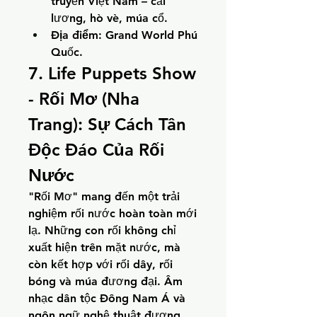
truyền Việt Nam – cải 
lương, hò vè, múa cổ.
Địa điểm:
 Grand World Phú 
Quốc.
7. Life Puppets Show 
- Rối Mơ (Nha 
Trang): Sự Cách Tân 
Độc Đáo Của Rối 
Nước
"Rối Mơ" mang đến một trải 
nghiệm rối nước hoàn toàn mới 
lạ. Những con rối không chỉ 
xuất hiện trên mặt nước, mà 
còn kết hợp với rối dây, rối 
bóng và múa đương đại. Âm 
nhạc dân tộc Đông Nam Á và 
ngôn ngữ nghệ thuật đương 