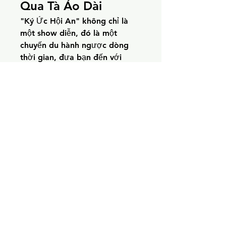
Qua Tà Áo Dài
"Ký Ức Hội An" không chỉ là 
một show diễn, đó là một 
chuyến du hành ngược dòng 
thời gian, đưa bạn đến với 
những giai đoạn lịch sử và văn 
hóa đặc sắc của phố Hội. Sân 
khấu ngoài trời rộng 25.000m², 
nơi hơn 500 diễn viên chuyên 
nghiệp tái hiện những câu 
chuyện cổ kính bằng ngôn ngữ 
của tà áo dài. Mỗi chương, mỗi 
màn trình diễn là một bức tranh 
sống động về Hội An từ thời kỳ 
Chăm Pa đến thương cảng sầm 
uất. Bạn sẽ không khỏi xúc 
động trước cảnh rước dâu của 
công chúa Huyền Trân, hay 