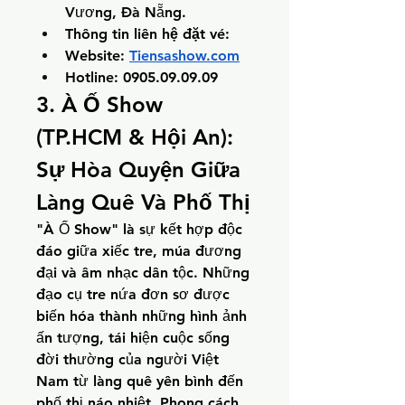
Vương, Đà Nẵng.
Thông tin liên hệ đặt vé: 
Website: 
Tiensashow.com
Hotline: 0905.09.09.09
3. À Ố Show 
(TP.HCM & Hội An): 
Sự Hòa Quyện Giữa 
Làng Quê Và Phố Thị
"À Ố Show" là sự kết hợp độc 
đáo giữa xiếc tre, múa đương 
đại và âm nhạc dân tộc. Những 
đạo cụ tre nứa đơn sơ được 
biến hóa thành những hình ảnh 
ấn tượng, tái hiện cuộc sống 
đời thường của người Việt 
Nam từ làng quê yên bình đến 
phố thị náo nhiệt. Phong cách 