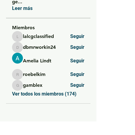
ge
...
Leer más
Miembros
lalcgclassified
Seguir
lalcgclassified
dbmrworkin24
Seguir
dbmrworkin24
Amelia Lindt
Seguir
roebelkim
Seguir
roebelkim
gamblex
Seguir
gamblex
Ver todos los miembros (174)
SIEMPRE AL DÍA