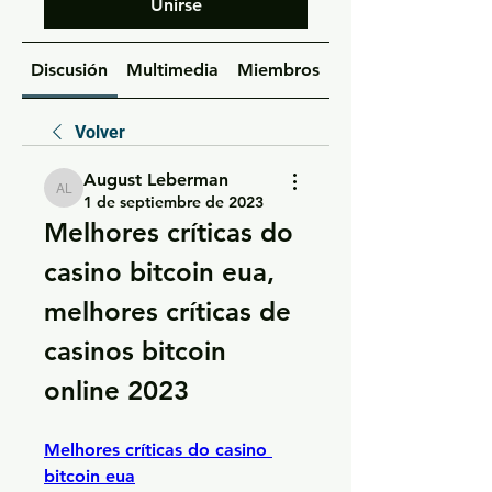
Unirse
Discusión
Multimedia
Miembros
Acerca de
Volver
August Leberman
August Leberman
1 de septiembre de 2023
Melhores críticas do 
casino bitcoin eua, 
melhores críticas de 
casinos bitcoin 
online 2023
Melhores críticas do casino 
bitcoin eua