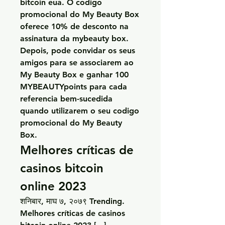
bitcoin eua. O codigo 
promocional do My Beauty Box 
oferece 10% de desconto na 
assinatura da mybeauty box. 
Depois, pode convidar os seus 
amigos para se associarem ao 
My Beauty Box e ganhar 100 
MYBEAUTYpoints para cada 
referencia bem-sucedida 
quando utilizarem o seu codigo 
promocional do My Beauty 
Box.
Melhores críticas de 
casinos bitcoin 
online 2023
शनिबार, माघ ७, २०७९ Trending. 
Melhores críticas de casinos 