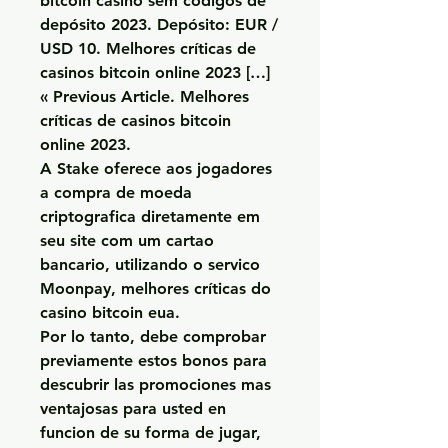
bitcoin casino sem códigos de 
depósito 2023. Depósito: EUR / 
USD 10. Melhores críticas de 
casinos bitcoin online 2023 […] 
« Previous Article. Melhores 
críticas de casinos bitcoin 
online 2023. 
A Stake oferece aos jogadores 
a compra de moeda 
criptografica diretamente em 
seu site com um cartao 
bancario, utilizando o servico 
Moonpay, melhores críticas do 
casino bitcoin eua.
Por lo tanto, debe comprobar 
previamente estos bonos para 
descubrir las promociones mas 
ventajosas para usted en 
funcion de su forma de jugar, 