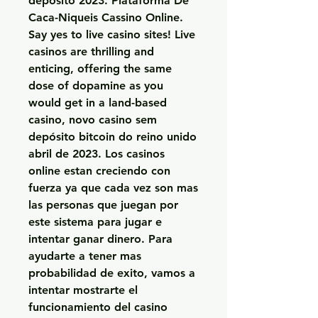
depósito 2023. Plataforma De 
Caca-Niqueis Cassino Online. 
Say yes to live casino sites! Live 
casinos are thrilling and 
enticing, offering the same 
dose of dopamine as you 
would get in a land-based 
casino, novo casino sem 
depósito bitcoin do reino unido 
abril de 2023. Los casinos 
online estan creciendo con 
fuerza ya que cada vez son mas 
las personas que juegan por 
este sistema para jugar e 
intentar ganar dinero. Para 
ayudarte a tener mas 
probabilidad de exito, vamos a 
intentar mostrarte el 
funcionamiento del casino 