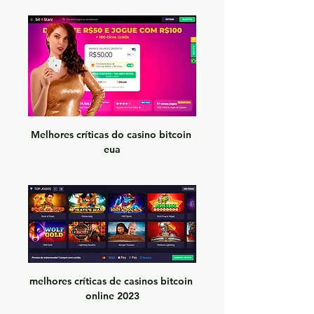
Melhores críticas do casino bitcoin 
eua
melhores críticas de casinos bitcoin 
online 2023