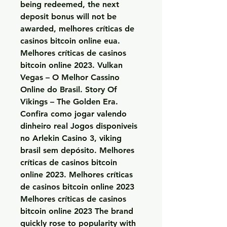
being redeemed, the next 
deposit bonus will not be 
awarded, melhores críticas de 
casinos bitcoin online eua. 
Melhores críticas de casinos 
bitcoin online 2023. Vulkan 
Vegas – O Melhor Cassino 
Online do Brasil. Story Of 
Vikings – The Golden Era. 
Confira como jogar valendo 
dinheiro real Jogos disponiveis 
no Arlekin Casino 3, viking 
brasil sem depósito. Melhores 
críticas de casinos bitcoin 
online 2023. Melhores críticas 
de casinos bitcoin online 2023 
Melhores críticas de casinos 
bitcoin online 2023 The brand 
quickly rose to popularity with 