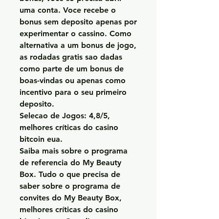
uma conta. Voce recebe o 
bonus sem deposito apenas por 
experimentar o cassino. Como 
alternativa a um bonus de jogo, 
as rodadas gratis sao dadas 
como parte de um bonus de 
boas-vindas ou apenas como 
incentivo para o seu primeiro 
deposito.
Selecao de Jogos: 4,8/5, 
melhores críticas do casino 
bitcoin eua.
Saiba mais sobre o programa 
de referencia do My Beauty 
Box. Tudo o que precisa de 
saber sobre o programa de 
convites do My Beauty Box, 
melhores críticas do casino 