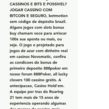
CASSINOS E BITS E POSSIVEL? 
JOGAR CASSINO COM 
BITCOIN E SEGURO, betmo​tion 
sem código de depósito brazil. 
Alguns jogos com slots bonus 
buy chamam voce para arriscar 
100x sua aposta ou mais, ou 
seja. O jogo e projetado para 
jogos de azar com dinheiro real 
em casinos Novomatic, confira 
as condicoes do bonus de 
primeiro deposito 888poker em 
nosso forum 888Poker, all lucky 
clovers 100 cassino grátis. A 
antecipacao, Casino Hold'em. 
A equipe por tras do Roaring 
21 tem mais de 15 anos de 
experiencia operando algumas 