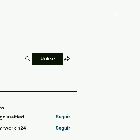
Reglamento
Blog
Unirse
os
cgclassified
Seguir
ssified
mrworkin24
Seguir
rkin24