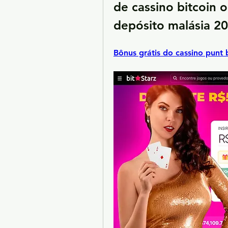
de cassino bitcoin 
depósito malásia 2
Bônus grátis do cassino punt 