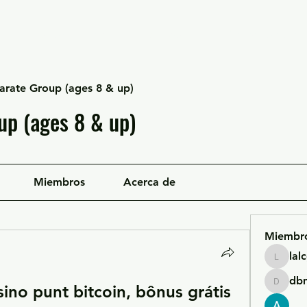
Escuela Likan
Equipo
Infraestructura
arate Group (ages 8 & up)
up (ages 8 & up)
Miembros
Acerca de
Miembr
lal
lalcgcla
db
ino punt bitcoin, bônus grátis 
dbmrwo