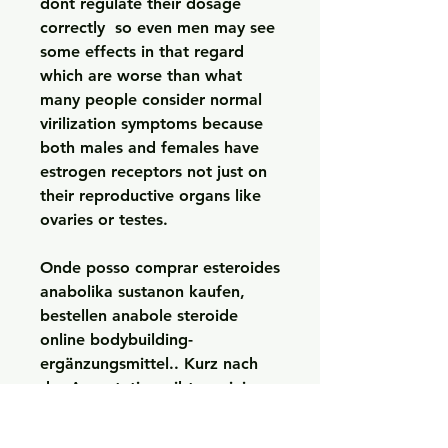
dont regulate their dosage 
correctly  so even men may see 
some effects in that regard 
which are worse than what 
many people consider normal 
virilization symptoms because 
both males and females have 
estrogen receptors not just on 
their reproductive organs like 
ovaries or testes.
Onde posso comprar esteroides 
anabolika sustanon kaufen, 
bestellen anabole steroide 
online bodybuilding-
ergänzungsmittel.. Kurz nach 
der Amputation gibt es einige 
Übungen – sogenannte 
Mobilisationsübungen - die Sie 