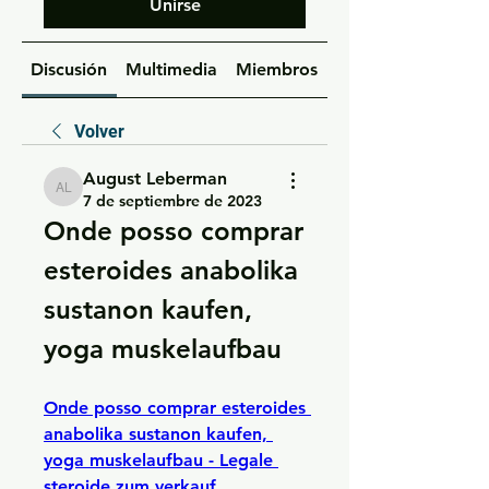
Unirse
Discusión
Multimedia
Miembros
Acerca de
Volver
August Leberman
August Leberman
7 de septiembre de 2023
Onde posso comprar 
esteroides anabolika 
sustanon kaufen, 
yoga muskelaufbau
Onde posso comprar esteroides 
anabolika sustanon kaufen, 
yoga muskelaufbau - Legale 
steroide zum verkauf