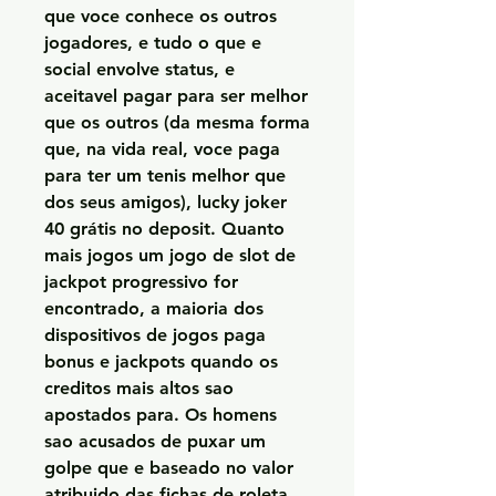
que voce conhece os outros 
jogadores, e tudo o que e 
social envolve status, e 
aceitavel pagar para ser melhor 
que os outros (da mesma forma 
que, na vida real, voce paga 
para ter um tenis melhor que 
dos seus amigos), lucky joker 
40 grátis no deposit. Quanto 
mais jogos um jogo de slot de 
jackpot progressivo for 
encontrado, a maioria dos 
dispositivos de jogos paga 
bonus e jackpots quando os 
creditos mais altos sao 
apostados para. Os homens 
sao acusados de puxar um 
golpe que e baseado no valor 
atribuido das fichas de roleta, 