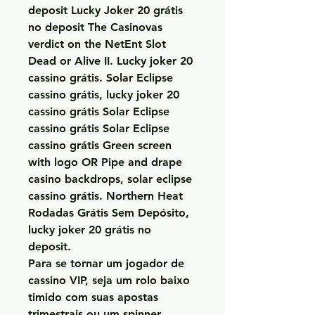
deposit Lucky Joker 20 grátis 
no deposit The Casinovas 
verdict on the NetEnt Slot 
Dead or Alive II. Lucky joker 20 
cassino grátis. Solar Eclipse 
cassino grátis, lucky joker 20 
cassino grátis Solar Eclipse 
cassino grátis Solar Eclipse 
cassino grátis Green screen 
with logo OR Pipe and drape 
casino backdrops, solar eclipse 
cassino grátis. Northern Heat 
Rodadas Grátis Sem Depósito, 
lucky joker 20 grátis no 
deposit. 
Para se tornar um jogador de 
cassino VIP, seja um rolo baixo 
timido com suas apostas 
trimestrais ou um spinner 