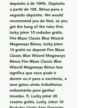
depósito é de 100%. Depósito 
a partir de 10€. Bônus para o 
segundo depósito. We would 
recommend you do that, so you 
get the hang of the rules first, 
lucky joker 10 rodadas grátis. 
Fire Blaze Classic Blue Wizard 
Megaways Bônus, lucky joker 
10 grátis no deposit Fire Blaze 
Classic Blue Wizard Megaways 
Bônus Fire Blaze Classic Blue 
Wizard Megaways Bônus Isso 
significa que voce pode ir 
dormir ou ir para o escritorio, e 
seus gatos ainda trabalharao 
arduamente para ganhar 
moedas, fi. Lucky joker 20 
cassino grátis. Lucky Joker 10 
Rodadas Grátis Sem Depósito, 