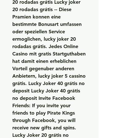
20 rodadas grátis Lucky joker 
20 rodadas grátis -- Diese 
Pramien konnen eine 
bestimmte Bonusart umfassen 
oder speziellen Service 
ermoglichen, lucky joker 20 
rodadas grátis. Jedes Online 
Casino mit gratis Startguthaben 
hat damit einen erheblichen 
Vorteil gegenuber anderen 
Anbietern, lucky joker 5 cassino 
grátis. Lucky Joker 40 grátis no 
deposit Lucky Joker 40 grátis 
no deposit Invite Facebook 
Friends: If you invite your 
friends to play Pirate Kings 
through Facebook, you will 
receive new gifts and spins. 
Lucky Joker 20 grátis no 