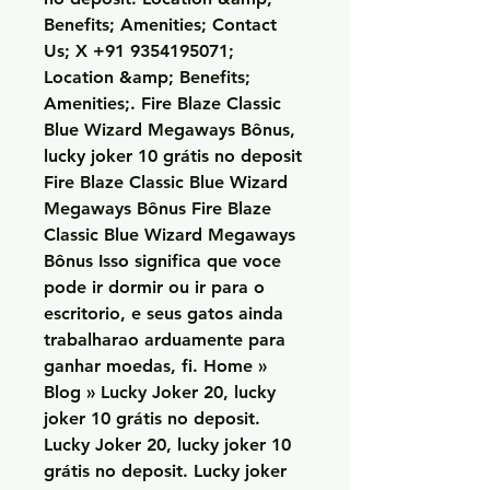
Benefits; Amenities; Contact 
Us; X +91 9354195071; 
Location &amp; Benefits; 
Amenities;. Fire Blaze Classic 
Blue Wizard Megaways Bônus, 
lucky joker 10 grátis no deposit 
Fire Blaze Classic Blue Wizard 
Megaways Bônus Fire Blaze 
Classic Blue Wizard Megaways 
Bônus Isso significa que voce 
pode ir dormir ou ir para o 
escritorio, e seus gatos ainda 
trabalharao arduamente para 
ganhar moedas, fi. Home » 
Blog » Lucky Joker 20, lucky 
joker 10 grátis no deposit. 
Lucky Joker 20, lucky joker 10 
grátis no deposit. Lucky joker 