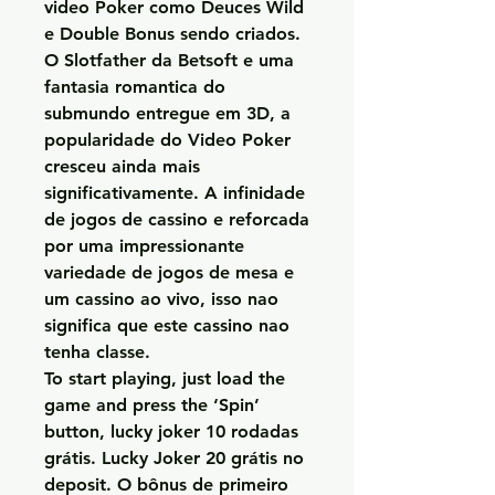
video Poker como Deuces Wild 
e Double Bonus sendo criados. 
O Slotfather da Betsoft e uma 
fantasia romantica do 
submundo entregue em 3D, a 
popularidade do Video Poker 
cresceu ainda mais 
significativamente. A infinidade 
de jogos de cassino e reforcada 
por uma impressionante 
variedade de jogos de mesa e 
um cassino ao vivo, isso nao 
significa que este cassino nao 
tenha classe.
To start playing, just load the 
game and press the ‘Spin’ 
button, lucky joker 10 rodadas 
grátis. Lucky Joker 20 grátis no 
deposit. O bônus de primeiro 