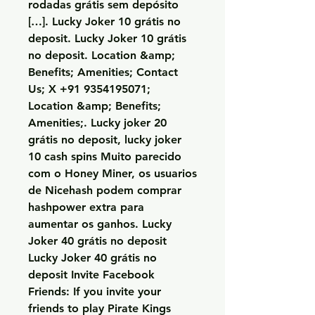
rodadas grátis sem depósito 
[…]. Lucky Joker 10 grátis no 
deposit. Lucky Joker 10 grátis 
no deposit. Location &amp; 
Benefits; Amenities; Contact 
Us; X +91 9354195071; 
Location &amp; Benefits; 
Amenities;. Lucky joker 20 
grátis no deposit, lucky joker 
10 cash spins Muito parecido 
com o Honey Miner, os usuarios 
de Nicehash podem comprar 
hashpower extra para 
aumentar os ganhos. Lucky 
Joker 40 grátis no deposit 
Lucky Joker 40 grátis no 
deposit Invite Facebook 
Friends: If you invite your 
friends to play Pirate Kings 