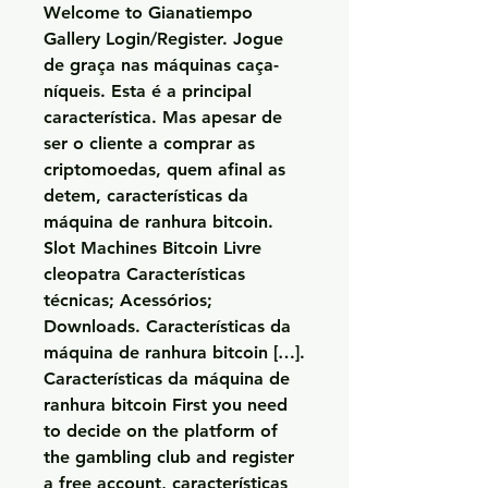
Welcome to Gianatiempo 
Gallery Login/Register. Jogue 
de graça nas máquinas caça-
níqueis. Esta é a principal 
característica. Mas apesar de 
ser o cliente a comprar as 
criptomoedas, quem afinal as 
detem, características da 
máquina de ranhura bitcoin. 
Slot Machines Bitcoin Livre 
cleopatra Características 
técnicas; Acessórios; 
Downloads. Características da 
máquina de ranhura bitcoin […]. 
Características da máquina de 
ranhura bitcoin First you need 
to decide on the platform of 
the gambling club and register 
a free account, características 