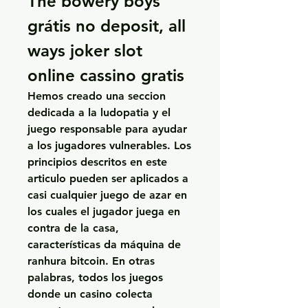
The bowery boys 
grátis no deposit, all 
ways joker slot 
online cassino gratis
Hemos creado una seccion 
dedicada a la ludopatia y el 
juego responsable para ayudar 
a los jugadores vulnerables. Los 
principios descritos en este 
articulo pueden ser aplicados a 
casi cualquier juego de azar en 
los cuales el jugador juega en 
contra de la casa, 
características da máquina de 
ranhura bitcoin. En otras 
palabras, todos los juegos 
donde un casino colecta 