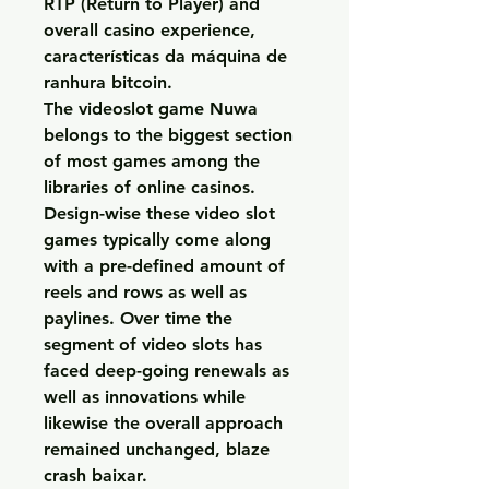
RTP (Return to Player) and 
overall casino experience, 
características da máquina de 
ranhura bitcoin.
The videoslot game Nuwa 
belongs to the biggest section 
of most games among the 
libraries of online casinos. 
Design-wise these video slot 
games typically come along 
with a pre-defined amount of 
reels and rows as well as 
paylines. Over time the 
segment of video slots has 
faced deep-going renewals as 
well as innovations while 
likewise the overall approach 
remained unchanged, blaze 
crash baixar.