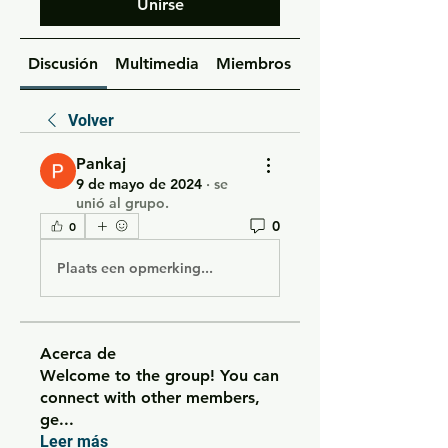
Unirse
Discusión
Multimedia
Miembros
Acerca de
Volver
Pankaj
9 de mayo de 2024
·
se
unió al grupo.
0
0
Plaats een opmerking...
Acerca de
Welcome to the group! You can
connect with other members,
ge
...
Leer más