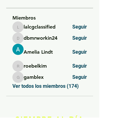
Miembros
lalcgclassified
Seguir
lalcgclassified
dbmrworkin24
Seguir
dbmrworkin24
Amelia Lindt
Seguir
roebelkim
Seguir
roebelkim
gamblex
Seguir
gamblex
Ver todos los miembros (174)
SIEMPRE AL DÍA