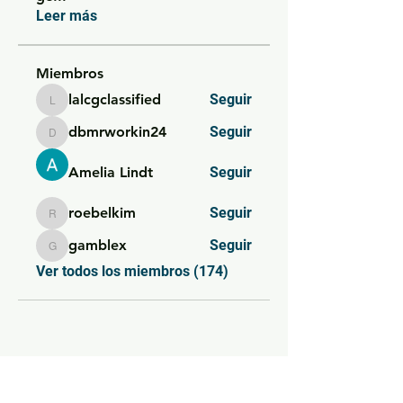
Leer más
Miembros
lalcgclassified
Seguir
lalcgclassified
dbmrworkin24
Seguir
dbmrworkin24
Amelia Lindt
Seguir
roebelkim
Seguir
roebelkim
gamblex
Seguir
gamblex
Ver todos los miembros (174)
SIEMPRE AL DÍA