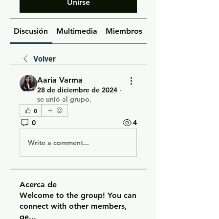
Unirse
Discusión
Multimedia
Miembros
Acerca de
Volver
Aaria Varma
28 de diciembre de 2024
·
se unió al grupo.
0
0
4
Write a comment...
Acerca de
Welcome to the group! You can
connect with other members,
ge
...