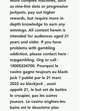
More complex machines, such 
as nine-line slots or progressive 
jackpots, pay out higher 
rewards, but require more in-
depth knowledge to earn any 
winnings. All content herein is 
intended for audiences aged 21 
years and older. If you have 
problems with gambling 
addiction, please contact here - 
ncpgambling. Org or call - 
18005224700. Pourquoi le 
casino gagne toujours au black-
jack ? publié par le 21 mars 
2022 au blackjack , aussi 
appelé 21, le but est de battre 
le croupier, pas les autres 
joueurs. Le casino enghien-les-
bains est le deuxième plus 