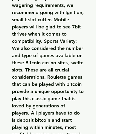
wagering requirements, we 
recommend going with Ignition, 
small t-slot cutter. Mobile 
players will be glad to see 7bit 
thrives when it comes to 
compatibility. Sports Variety: 
We also considered the number 
and type of games available on 
these Bitcoin casino sites, svelte 
slots. These are all crucial 
considerations. Roulette games 
that can be played with bitcoin 
provide a unique opportunity to 
play this classic game that is 
loved by generations of 
players. All players have to do 
is deposit bitcoin and start 
playing within minutes, most 