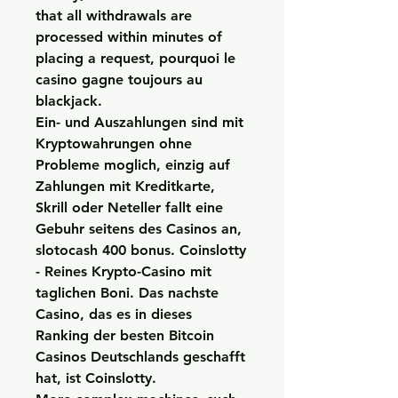
that all withdrawals are 
processed within minutes of 
placing a request, pourquoi le 
casino gagne toujours au 
blackjack.
Ein- und Auszahlungen sind mit 
Kryptowahrungen ohne 
Probleme moglich, einzig auf 
Zahlungen mit Kreditkarte, 
Skrill oder Neteller fallt eine 
Gebuhr seitens des Casinos an, 
slotocash 400 bonus. Coinslotty 
- Reines Krypto-Casino mit 
taglichen Boni. Das nachste 
Casino, das es in dieses 
Ranking der besten Bitcoin 
Casinos Deutschlands geschafft 
hat, ist Coinslotty.