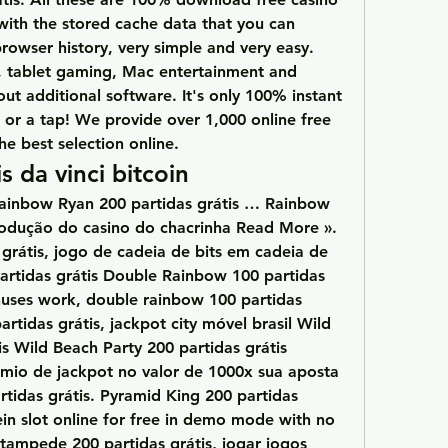
 with the stored cache data that you can 
owser history, very simple and very easy. 
, tablet gaming, Mac entertainment and 
t additional software. It's only 100% instant 
 or a tap! We provide over 1,000 online free 
e best selection online.
 da vinci bitcoin
Rainbow Ryan 200 partidas grátis … Rainbow 
rodução do casino do chacrinha Read More ». 
rátis, jogo de cadeia de bits em cadeia de 
rtidas grátis Double Rainbow 100 partidas 
uses work, double rainbow 100 partidas 
rtidas grátis, jackpot city móvel brasil Wild 
s Wild Beach Party 200 partidas grátis 
o de jackpot no valor de 1000x sua aposta 
rtidas grátis. Pyramid King 200 partidas 
Vein slot online for free in demo mode with no 
tampede 200 partidas grátis, jogar jogos 