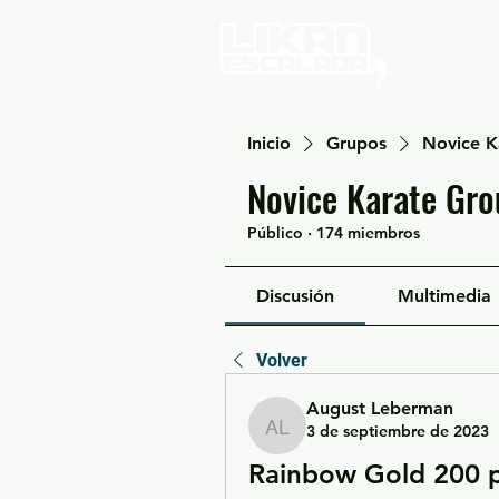
Home
Inicio
Grupos
Novice K
Novice Karate Gro
Público
·
174 miembros
Discusión
Multimedia
Volver
August Leberman
3 de septiembre de 2023
August Leberman
Rainbow Gold 200 pa