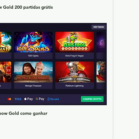
 Gold 200 partidas grátis
bow Gold como ganhar