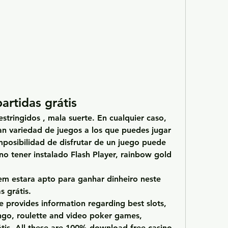
rtidas grátis
estringidos , mala suerte. En cualquier caso, 
n variedad de juegos a los que puedes jugar 
mposibilidad de disfrutar de un juego puede 
o tener instalado Flash Player, rainbow gold 
m estara apto para ganhar dinheiro neste 
s grátis.
 provides information regarding best slots, 
ingo, roulette and video poker games, 
tis. All these are 100% download free casino 