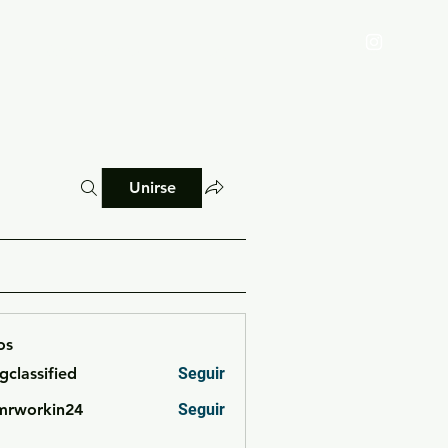
Reglamento
Blog
Unirse
os
cgclassified
Seguir
ssified
mrworkin24
Seguir
rkin24