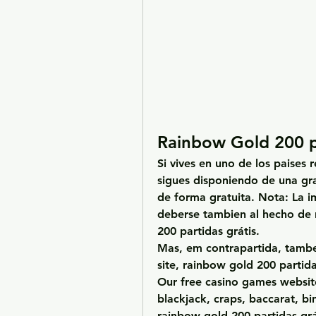
Rainbow Gold 200 pa
Si vives en uno de los paises r
sigues disponiendo de una gra
de forma gratuita. Nota: La i
deberse tambien al hecho de n
200 partidas grátis.
Mas, em contrapartida, tambe
site, rainbow gold 200 partida
Our free casino games website
blackjack, craps, baccarat, b
rainbow gold 200 partidas grá