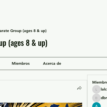
Escuela Likan
Equipo
Infraestructura
arate Group (ages 8 & up)
up (ages 8 & up)
Miembros
Acerca de
Miembr
lal
lalcgcla
db
dbmrwo