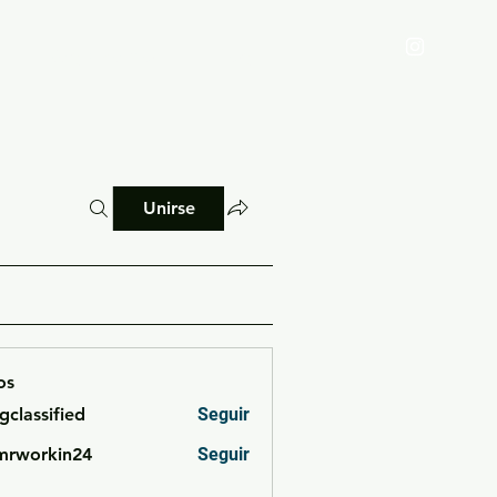
Reglamento
Blog
Unirse
os
cgclassified
Seguir
ssified
mrworkin24
Seguir
rkin24