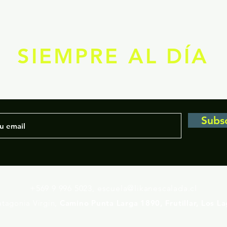
SIEMPRE AL DÍA
Subs
+569 9 996 5023,
escuela@likanescalada.cl
tagonia Virgin,
Camino Punta Larga 1890, Frutillar, Los La