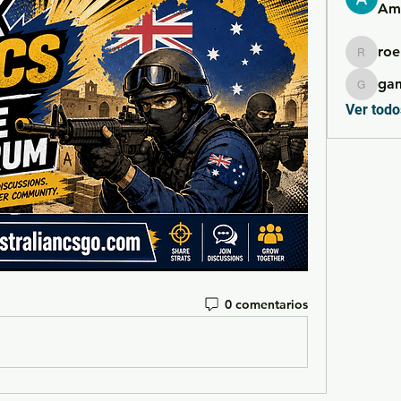
Ame
roe
roebelk
ga
gamble
Ver todo
0 comentarios