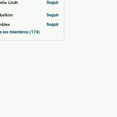
lia Lindt
Seguir
belkim
Seguir
im
mblex
Seguir
x
s los miembros (174)