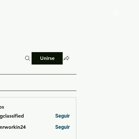
Reglamento
Blog
Unirse
os
cgclassified
Seguir
ssified
mrworkin24
Seguir
rkin24