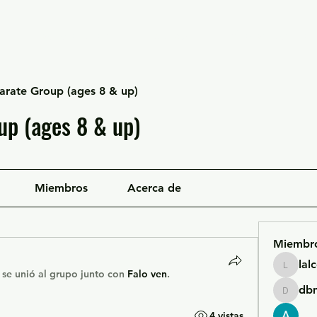
Escuela Likan
Equipo
Infraestructura
arate Group (ages 8 & up)
up (ages 8 & up)
Miembros
Acerca de
Miembr
lal
lalcgcla
·
se unió al grupo junto con
Falo ven
.
db
dbmrwo
4 vistas