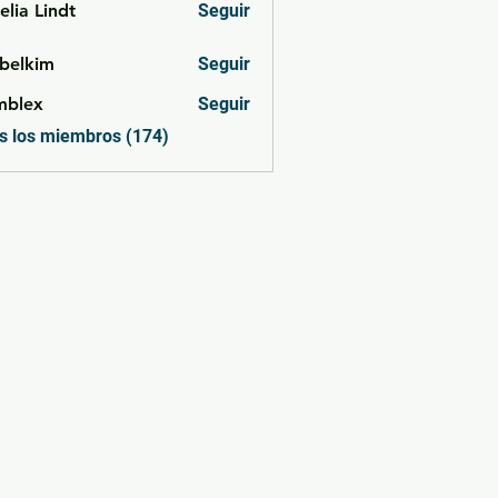
lia Lindt
Seguir
belkim
Seguir
im
mblex
Seguir
x
s los miembros (174)