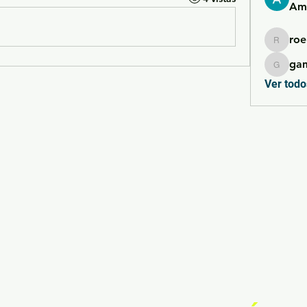
Ame
roe
roebelk
ga
gamble
Ver todo