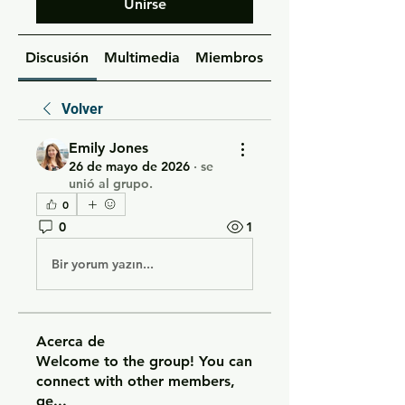
Unirse
Discusión
Multimedia
Miembros
Acerca de
Volver
Emily Jones
26 de mayo de 2026
·
se
unió al grupo.
0
0
1
Bir yorum yazın...
Acerca de
Welcome to the group! You can
connect with other members,
ge
...