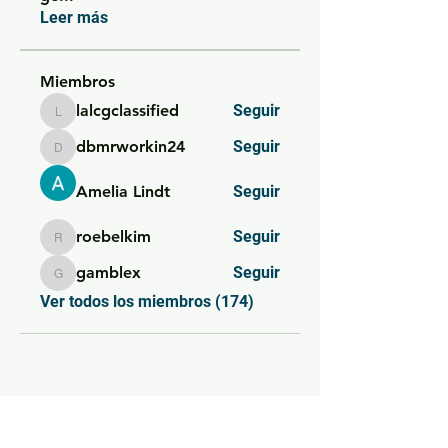
Leer más
Miembros
lalcgclassified
Seguir
lalcgclassified
dbmrworkin24
Seguir
dbmrworkin24
Amelia Lindt
Seguir
roebelkim
Seguir
roebelkim
gamblex
Seguir
gamblex
Ver todos los miembros (174)
SIEMPRE AL DÍA